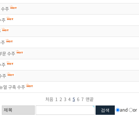
 수주
수주
주
수주
부문 수주
수주
수주
뉴얼 구축 수주
처음
1
2
3
4
5
6
7
맨끝
and
or