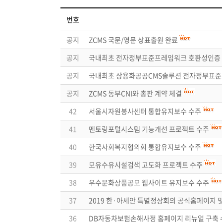
번호
공지
ZCMS 국문/영문 상표출원 완료
공지
국내최초 전자정부표준프레임워크 호환성인증 
공지
국내최초 상용화공공CMS솔루션 전자정부표준
공지
ZCMS 동부CNI와 총판 계약 체결
42
서울시자원봉사센터 통합유지보수 수주
41
멘토링포털시스템 기능개선 프로젝트 수주
40
한국사회복지협의회 통합유지보수 수주
39
모유수유시설검색 고도화 프로젝트 수주
38
우수문화상품공모 웹사이트 유지보수 수주
37
2019 한·아세안 특별정상회의 공식홈페이지 
36
DB자동차보험손해사정 홈페이지 리뉴얼 구축 