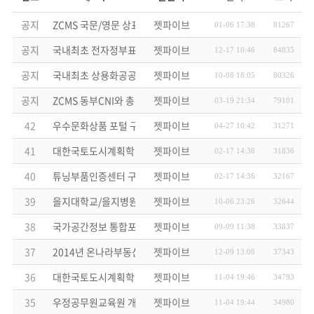
공지
ZCMS 국문/영문 상표출원 완료
젯파이브
01-06 17:38
81267
공지
국내최초 전자정부표준프레임워크 호환성인증 획득!
젯파이브
12-17 10:46
84835
공지
국내최초 상용화공공CMS솔루션 전자정부표준프레임웍 적용
젯파이브
10-08 18:05
80326
공지
ZCMS 동부CNI와 총판 계약 체결
젯파이브
03-19 21:34
79101
42
우수문화상품 포털 구축 프로젝트 ZCMS 납품
젯파이브
04-27 10:42
31271
41
대한국토도시계획학회 2차사업 고도화 프로젝트 수주
젯파이브
02-17 14:38
31836
40
튜닝부품인증센터 구축 프로젝트 ZCMS 납품
젯파이브
02-17 14:36
32167
39
을지대학교/을지병원 사이트 리뉴얼 프로젝트 ZCMS 납품
젯파이브
10-06 23:26
32644
38
국가공간정보 통합포털 구축 프로젝트 ZCMS 납품
젯파이브
09-09 11:38
33837
37
2014년 온나라부동산포털 3.0구축 수주
젯파이브
12-09 13:08
37343
36
대한국토도시계획학회 리뉴얼 프로젝트 수주
젯파이브
11-04 19:46
34793
35
우정공무원교육원 개발용역 수주
젯파이브
11-04 19:44
34980