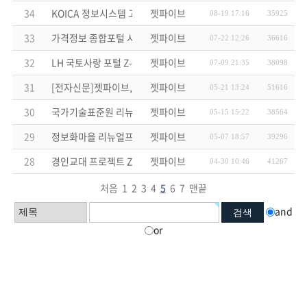
34
KOICA 정보시스템 고도화 1차 ZCMS 납품 및 용역 수주
젯파이브
08-19 17:16
35925
33
가격정보 종합포털 시스템 구축 프로젝트 ZCMS 미니 납품
젯파이브
07-22 12:26
36616
32
LH 국토사랑 포털 Z-GIS 커뮤니티솔루션 납품
젯파이브
07-09 21:35
38098
31
[전자신문]젯파이브, ZCMS 국내최초 전자정부표준프레임워크 
젯파이브
05-21 13:24
51616
30
국가기술표준원 리뉴얼 구축 용역 수주
젯파이브
05-15 15:22
38564
29
정보화마을 리뉴얼프로젝트 ZCMS 모바일플러스 납품
젯파이브
05-07 18:57
39296
28
경인교대 프로젝트 ZCMS 모바일플러스 에듀패키지버전 납품
젯파이브
04-30 10:46
41267
처음
1
2
3
4
5
6
7
맨끝
and
or