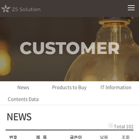
CUSTOMER
News
Products to Buy
IT Information
Contents Data
NEWS
Total 102
번호
제 목
글쓴이
날짜
조회