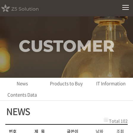
CUSTOMER
News
Products to Buy
IT Information
Contents Data
NEWS
Total 102
번호
제 목
글쓴이
날짜
조회