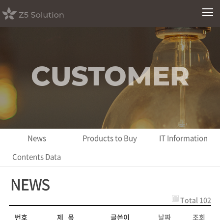
CUSTOMER
News
Products to Buy
IT Information
Contents Data
NEWS
Total 102
번호
제 목
글쓴이
날짜
조회