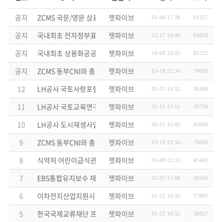
공지
ZCMS 국문/영문 상표출원 완료
젯파이브
01-06 17:38
81257
공지
국내최초 전자정부표준프레임워크 호환성인증 획득!
젯파이브
12-17 10:46
84830
공지
국내최초 상용화공공CMS솔루션 전자정부표준프레임웍 적용
젯파이브
10-08 18:05
80322
공지
ZCMS 동부CNI와 총판 계약 체결
젯파이브
03-19 21:34
79096
12
LH공사 국토사랑포털리뉴얼 프로젝트 ZCMS 납품
젯파이브
05-15 15:52
38186
11
LH공사 국토교육연구학교 프로젝트 ZCMS 납품
젯파이브
05-15 15:51
39790
10
LH공사 도시재생사업단 프로젝트 ZCMS 납품
젯파이브
05-15 15:49
45669
9
ZCMS 동부CNI와 총판 계약 체결
젯파이브
03-19 21:34
79096
8
식약처 어린이급식관리지원센터 프로젝트 ZCMS 납품 수주
젯파이브
03-08 21:33
45403
7
EBS통합유지보수 재계약 완료
젯파이브
02-07 15:08
40264
6
이차전지산업지원시스템구축용역 수주
젯파이브
01-23 16:35
37895
5
한국국제교류재단 프로젝트 ZCMS 솔루션 납품 수주
젯파이브
01-23 16:32
36917