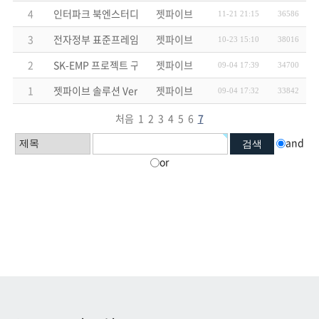
4
인터파크 북엔스터디 개발 프로젝트 수주
젯파이브
11-21 21:15
36586
3
전자정부 표준프레임워크 및 공통컴퍼넌트2 개발자 실무교육 과정
젯파이브
10-23 15:10
38016
2
SK-EMP 프로젝트 구축 및 솔루션 납품 계약 수주
젯파이브
09-04 17:39
34700
1
젯파이브 솔루션 Ver2.0 납품 재개 안내
젯파이브
09-04 17:32
33842
처음
1
2
3
4
5
6
7
and
or